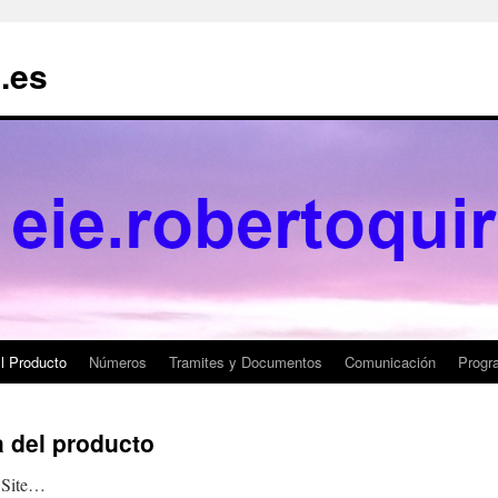
.es
l Producto
Números
Tramites y Documentos
Comunicación
Progr
a del producto
u Site…