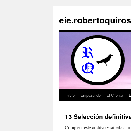
Saltar
al
eie.robertoquiros
contenido
Inicio
Empezando
El Cliente
E
13 Selección definitiv
Completa este archivo y súbelo a t