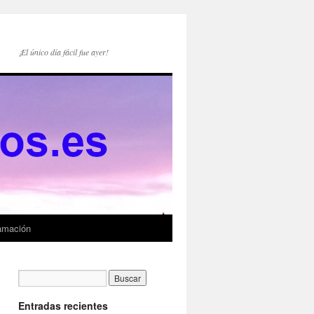
¡El único día fácil fue ayer!
amación
Entradas recientes