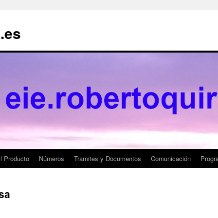
.es
l Producto
Números
Tramites y Documentos
Comunicación
Progr
sa