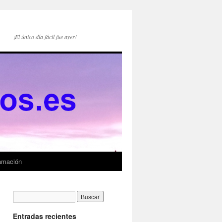
¡El único día fácil fue ayer!
amación
Entradas recientes