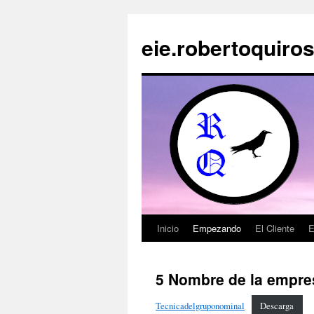
Saltar
al
eie.robertoquiros
contenido
Inicio
Empezando
El Cliente
E
5 Nombre de la empre
Tecnicadelgruponominal
Descarga